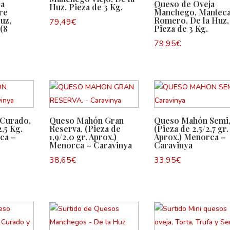
ja
Queso de Oveja
Huz, Pieza de 3 Kg.
re
Manchego, Manteca
Huz,
Romero, De la Huz,
79,49
€
 (8
Pieza de 3 Kg.
79,95
€
Curado,
Queso Mahón Gran
Queso Mahón Semi
2,5 Kg.
Reserva, (Pieza de
(Pieza de 2,5/2,7 gr.
ca –
1,9/2,0 gr. Aprox.)
Aprox.) Menorca –
Menorca – Caravinya
Caravinya
38,65
€
33,95
€