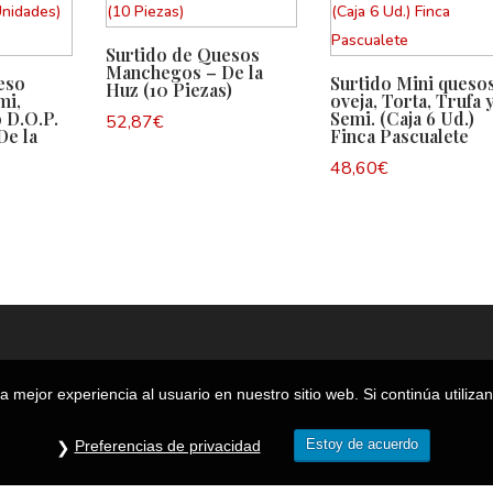
Surtido de Quesos
Manchegos – De la
eso
Surtido Mini queso
Huz (10 Piezas)
mi,
oveja, Torta, Trufa 
 D.O.P.
Semi. (Caja 6 Ud.)
52,87
€
De la
Finca Pascualete
48,60
€
 mejor experiencia al usuario en nuestro sitio web. Si continúa utiliz
Estoy de acuerdo
Preferencias de privacidad