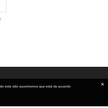
s
y
ando este sitio asumiremos que está de acuerdo