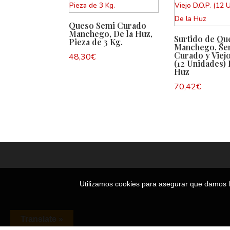
Queso Semi Curado
Manchego, De la Huz,
Surtido de Qu
Pieza de 3 Kg.
Manchego, Se
Curado y Viejo
48,30
€
(12 Unidades) 
Huz
70,42
€
Utilizamos cookies para asegurar que damos la
Translate »