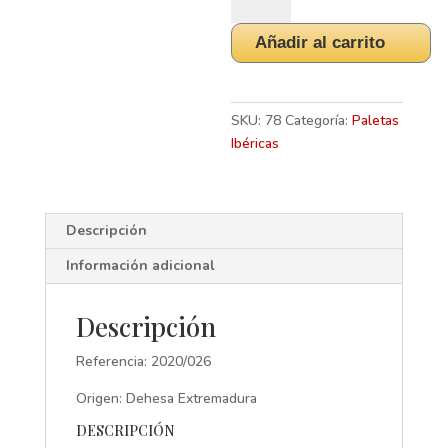
de
Cebo
Añadir al carrito
de
Campo
50%
Ibérico,
SKU:
78
Categoría:
Paletas
5/5,5
Ibéricas
kg.
-
Extremadura
Descripción
-
Béridico
Información adicional
cantidad
Descripción
Referencia: 2020/026
Origen: Dehesa Extremadura
DESCRIPCIÓN