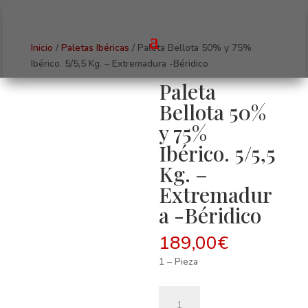
Inicio
/
Paletas Ibéricas
/ Paleta Bellota 50% y 75%
Ibérico. 5/5,5 Kg. – Extremadura -Béridico
Paleta
Bellota 50%
y 75%
Ibérico. 5/5,5
Kg. –
Extremadur
a -Béridico
189,00
€
1 – Pieza
Paleta