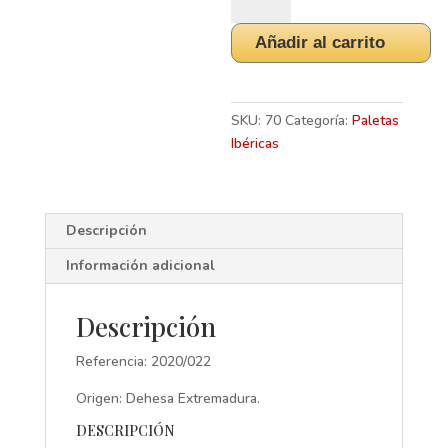
Bellota
50%
Añadir al carrito
y
75%
Ibérico.
5/5,5
SKU:
70
Categoría:
Paletas
Kg.
Ibéricas
-
Extremadura
-
Descripción
Béridico
cantidad
Información adicional
Descripción
Referencia: 2020/022
Origen: Dehesa Extremadura.
DESCRIPCIÓN