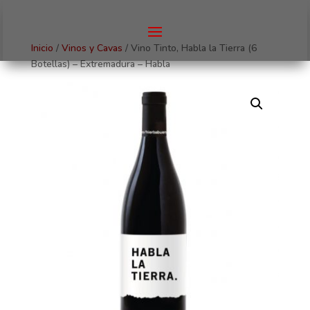
Inicio
/
Vinos y Cavas
/ Vino Tinto, Habla la Tierra (6
Botellas) – Extremadura – Habla