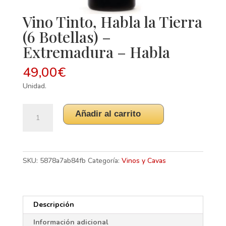
Vino Tinto, Habla la Tierra
(6 Botellas) –
Extremadura – Habla
49,00
€
Unidad.
Vino
Añadir al carrito
Tinto,
Habla
la
Tierra
SKU:
5878a7ab84fb
Categoría:
Vinos y Cavas
(6
Botellas)
-
Extremadura
Descripción
-
Información adicional
Habla