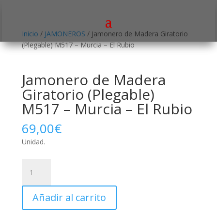
Inicio
/
JAMONEROS
/ Jamonero de Madera Giratorio
(Plegable) M517 – Murcia – El Rubio
Jamonero de Madera
Giratorio (Plegable)
M517 – Murcia – El Rubio
69,00
€
Unidad.
Jamonero
de
Madera
Añadir al carrito
Giratorio
(Plegable)