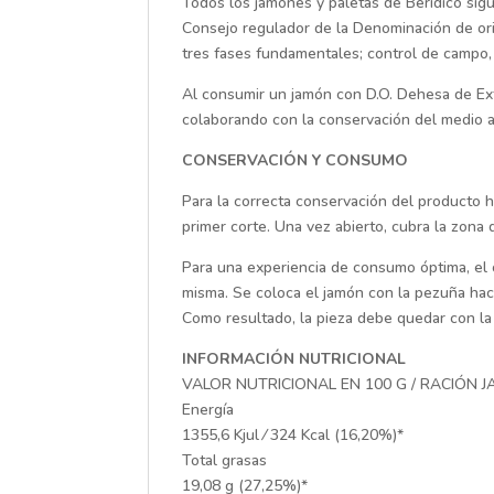
Todos los jamones y paletas de Berídico sigu
Consejo regulador de la Denominación de or
tres fases fundamentales; control de campo, 
Al consumir un jamón con D.O. Dehesa de E
colaborando con la conservación del medio
CONSERVACIÓN Y CONSUMO
Para la correcta conservación del producto h
primer corte. Una vez abierto, cubra la zona
Para una experiencia de consumo óptima, el co
misma. Se coloca el jamón con la pezuña haci
Como resultado, la pieza debe quedar con la
INFORMACIÓN NUTRICIONAL
VALOR NUTRICIONAL EN 100 G / RACIÓN 
Energía
1355,6 Kjul ⁄ 324 Kcal (16,20%)*
Total grasas
19,08 g (27,25%)*