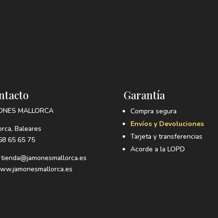
ntacto
Garantía
ONES MALLORCA
Compra segura
Envíos y Devoluciones
orca, Baleares
Tarjeta y transferencias
8 65 65 75
Acorde a la LOPD
: tienda@jamonesmallorca.es
w.jamonesmallorca.es