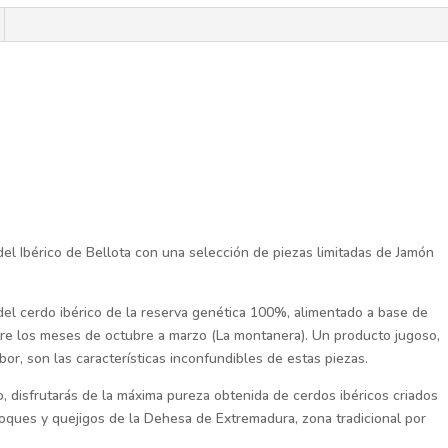
-
Extremadura
-
Béridico
cantidad
 del Ibérico de Bellota con una selección de piezas limitadas de Jamón
del cerdo ibérico de la reserva genética 100%, alimentado a base de
tre los meses de octubre a marzo (La montanera). Un producto jugoso,
bor, son las características inconfundibles de estas piezas.
, disfrutarás de la máxima pureza obtenida de cerdos ibéricos criados
noques y quejigos de la Dehesa de Extremadura, zona tradicional por