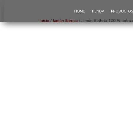
HOME
TIENDA
PRODUCTOS 
Inicio
/
Jamón Ibérico
/ Jamón Bellota 100 % Ibérico