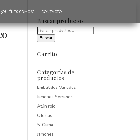
¿QUIÉNES SOMOS?
CONTACTO
Buscar productos
Buscar
co
por:
Buscar
Carrito
Categorías de
productos
Embutidos Variados
Jamones Serranos
Atún rojo
Ofertas
5ª Gama
Jamones