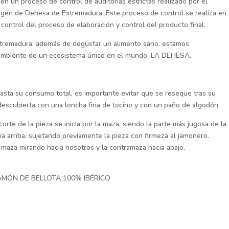
en un proceso de control de auditorías estrictas realizado por el
igen de Dehesa de Extremadura. Este proceso de control se realiza en
control del proceso de elaboración y control del producto final.
xtremadura, además de degustar un alimento sano, estamos
 ambiente de un ecosistema único en el mundo, LA DEHESA.
asta su consumo total, es importante evitar que se reseque tras su
 descubierta con una loncha fina de tocino y con un paño de algodón.
rte de la pieza se inicia por la maza, siendo la parte más jugosa de la
a arriba, sujetando previamente la pieza con firmeza al jamonero.
 maza mirando hacia nosotros y la contramaza hacia abajo.
JAMÓN DE BELLOTA 100% IBÉRICO