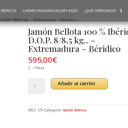
IBÉRICOS
CARNES MADURADAS DRY AGED
¿QUÉ OFRECEMOS?
 D.O.P. 8/8,5 kg.. – Extremadura – Béridico
Jamón Bellota 100 % Ibéri
D.O.P. 8/8,5 kg.. –
Extremadura – Béridico
595,00
€
1 – Pieza
Jamón
Añadir al carrito
Bellota
100
%
Ibérico
SKU:
19
Categoría:
Jamón Ibérico
D.O.P.
8/8,5
kg..