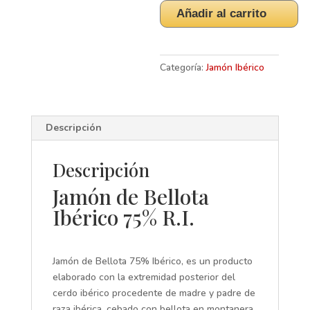
75%
Añadir al carrito
Ibérico,
8/8,5
kg.
-
Categoría:
Jamón Ibérico
Guijuelo
-
Eduardo
Descripción
Hernandez
cantidad
Descripción
Jamón de Bellota
Ibérico 75% R.I.
Jamón de Bellota 75% Ibérico, es un producto
elaborado con la extremidad posterior del
cerdo ibérico procedente de madre y padre de
raza ibérica, cebado con bellota en montanera