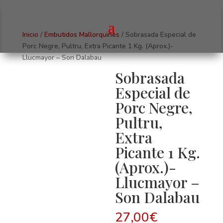
Inicio
/
Embutidos Mallorquines
/ Sobrasada Especial de
Porc Negre, Pultru, Extra Picante 1 Kg. (Aprox.)-
Llucmayor – Son Dalabau
Sobrasada
Especial de
Porc Negre,
Pultru,
Extra
Picante 1 Kg.
(Aprox.)-
Llucmayor –
Son Dalabau
27,00
€