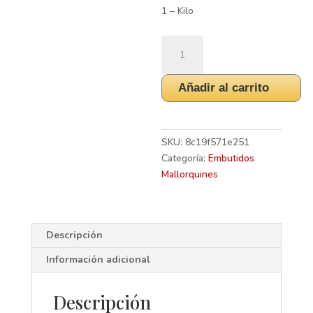
1 – Kilo
Sobrasada
Especial
de
Añadir al carrito
Porc
Negre,
Pultru,
Extra
SKU:
8c19f571e251
Picante
Categoría:
Embutidos
1
Mallorquines
Kg.
(Aprox.)-
Llucmayor
Descripción
-
Son
Información adicional
Dalabau
cantidad
Descripción