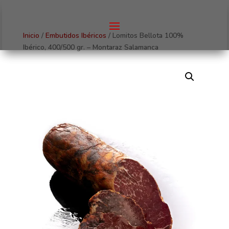
Inicio
/
Embutidos Ibéricos
/ Lomitos Bellota 100%
Ibérico, 400/500 gr. – Montaraz Salamanca