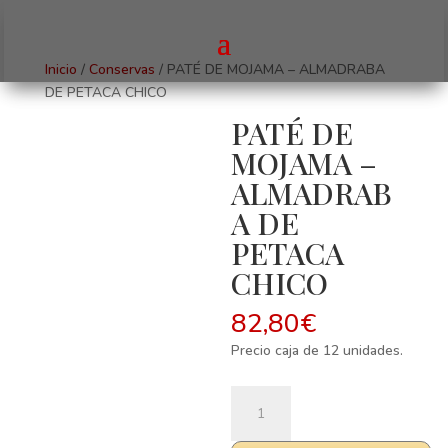
Inicio
/
Conservas
/ PATÉ DE MOJAMA – ALMADRABA
DE PETACA CHICO
PATÉ DE
MOJAMA –
ALMADRAB
A DE
PETACA
CHICO
82,80
€
Precio caja de 12 unidades.
PATÉ
DE
MOJAMA