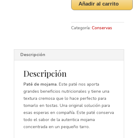
Añadir al carrito
-
ALMADRABA
DE
PETACA
Categoría:
Conservas
CHICO
cantidad
Descripción
Descripción
Paté de mojama
. Este paté nos aporta
grandes beneficios nutricionales y tiene una
textura cremosa que lo hace perfecto para
tomarlo en tostas. Una original solución para
esas esperas en compañía. Este paté conserva
todo el sabor de la autentica mojama
concentrada en un pequeño tarro.